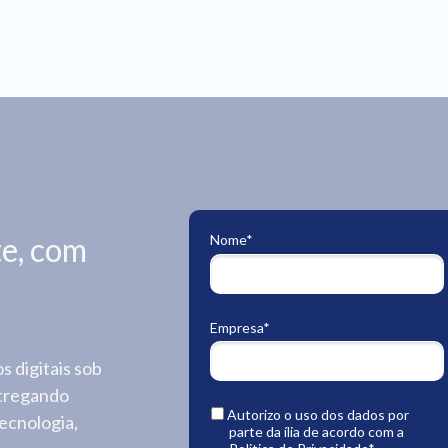
te, com
Nome*
Empresa*
s digitais sob
ntregando
Autorizo o uso dos dados por
ecnologia,
parte da ília de acordo com a