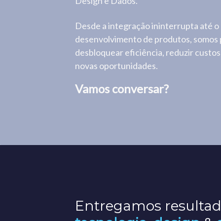
Design e Dados.
Desde a integração ininterrupta até o
desenvolvimento de produtos, somos 
desbloquear eficiência, reduzir custos
novas oportunidades.
Vamos conversar?
Entregamos resultad