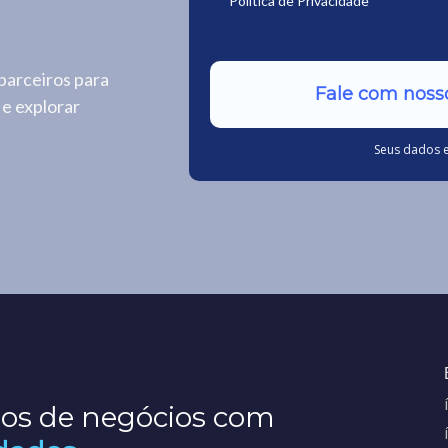
Politica de Privacidade*
parceiros para
Fale com nosso
 e explorar
Seus dados 
os de negócios com