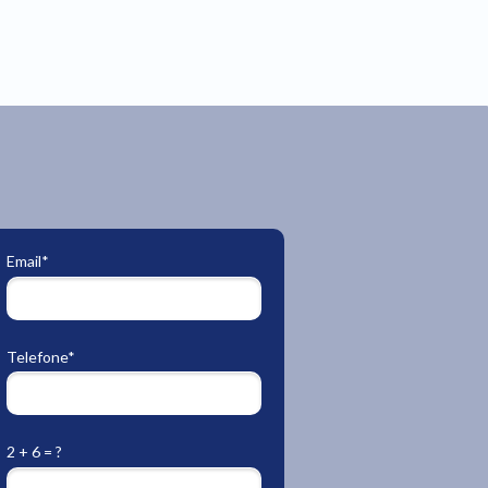
Email*
Telefone*
2 + 6 = ?