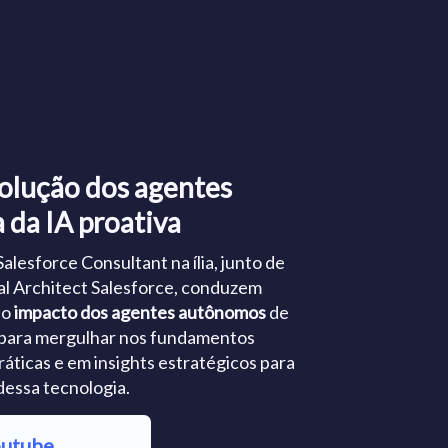
volução dos agentes
 da IA proativa
alesforce Consultant na ília, junto de
l Architect Salesforce, conduzem
 o
impacto dos agentes autônomos
de
 para mergulhar nos fundamentos
ráticas e em insights estratégicos para
essa tecnologia.
outube