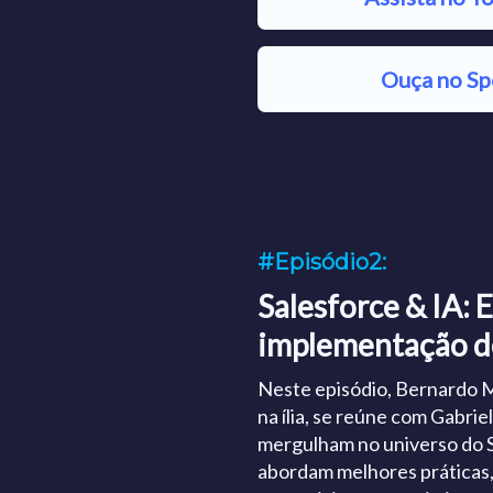
Ouça no Sp
#Episódio2:
Salesforce & IA: 
implementação d
Neste episódio, Bernardo M
na ília, se reúne com Gabriel
mergulham no universo do Sal
abordam melhores práticas,