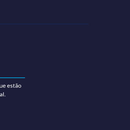
ue estão
al.