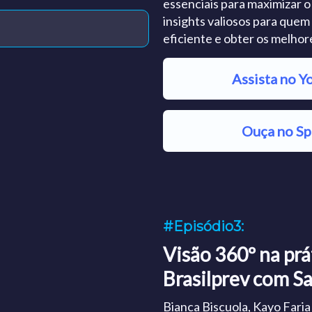
essenciais para maximizar o
insights valiosos para quem
eficiente e obter os melhor
Assista no Y
Ouça no Sp
#Episódio3:
Visão 360º na prá
Brasilprev com Sal
Bianca Biscuola, Kayo Fari