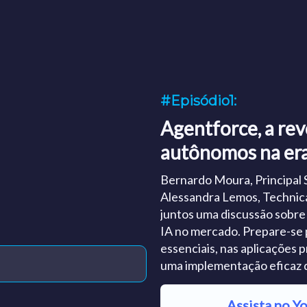
#Episódio1:
Agentforce, a re
autônomos na era
Bernardo Moura, Principal S
Alessandra Lemos, Technica
juntos uma discussão sobre
IA no mercado. Prepare-se
essenciais, nas aplicações p
uma implementação eficaz d
Assista no Y