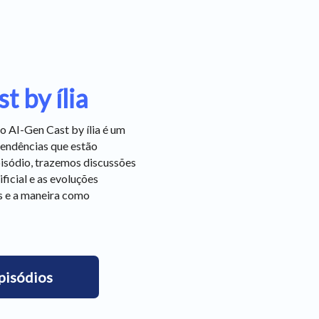
 by ília
o AI-Gen Cast by ília é um
tendências que estão
pisódio, trazemos discussões
ficial e as evoluções
s e a maneira como
pisódios