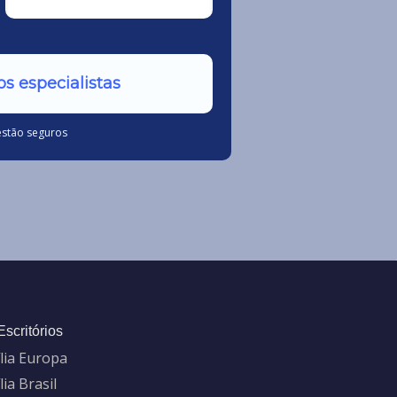
s especialistas
estão seguros
Escritórios
ília Europa
ília Brasil