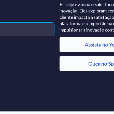
Brasilprev usou o Salesforc
inovação. Eles exploram co
cliente impacta a satisfaçã
plataforma e a importância 
impulsionar a inovação cont
Assista no Y
Ouça no Sp